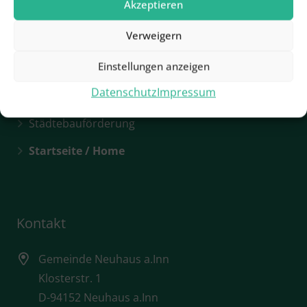
Akzeptieren
Hotels & Pensionen
Verweigern
Rathaus / Ansprechpartner
Einstellungen anzeigen
Rathaus / Öffnungszeiten
Datenschutz
Impressum
Sehenswürdigkeiten
Städtebauförderung
Startseite / Home
Kontakt
Gemeinde Neuhaus a.Inn
Klosterstr. 1
D-94152 Neuhaus a.Inn