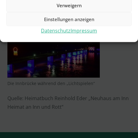
verhindert werden konnte. Sie steht heute unter
Verweigern
Denkmalschutz, hat aber immer noch große
Einstellungen anzeigen
Bedeutung für den örtlichen Verkehr zwischen
Datenschutz
Impressum
Schärding und Neuhaus.
Die Innbrücke während den „Lichtspielen“
Quelle: Heimatbuch Reinhold Eder „Neuhaus am Inn
Heimat an Inn und Rott“