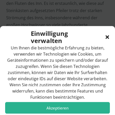
den Fluten des Inn. Es ist erstaunlich, wie diese auf
Steinkästen aufgesetzten Pfeiler trotz der starken
Strömung des Inns, insbesondere während der
großen Hochwässer so viele Jahrhunderte
Einwilligung
überdauert haben.
verwalten
In verhältnismäßig kurzer Zeit wurde Sie in den
Um Ihnen die bestmögliche Erfahrung zu bieten,
Jahren 1897, 1899, 1920 und 1925 viermal durch
verwenden wir Technologien wie Cookies, um
Hochwässer zerstört und am
02.05.1945
, im Zuge
Geräteinformationen zu speichern und/oder darauf
der Kriegsereignisse, um das Nachrücken des
zuzugreifen. Wenn Sie diesen Technologien
Feindes wenigstens um kurze Zeit zu verögern, in
zustimmen, können wir Daten wie Ihr Surfverhalten
oder eindeutige IDs auf dieser Website verarbeiten.
einem Feld gesprengt.
Wenn Sie nicht zustimmen oder Ihre Zustimmung
1970
mussten in mühvoller und kostenintensiver
widerrufen, kann dies bestimmte Features und
Funktionen beeinträchtigen.
Arbeit sowohl die Fundamente, als auch die Pfeiler
selbst ausgebaut werden, damit ein Abbruch dieser
Akzeptieren
auch geschichtlich so bedeutenden Brücke