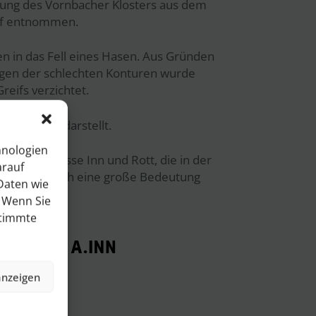
ung des Vornbacher Klosters aus dem
if entnommen.
en in das Fell eines Hasen. Aus Gründen
wegen der schlechten Konturen wurde
reifs verzichtet.
 und Stärke darstellt.
hnologien
für die Flüsse Inn und Rott, die in der
arauf
en, heute noch eine große Bedeutung
Daten wie
. Wenn Sie
stimmte
anzeigen