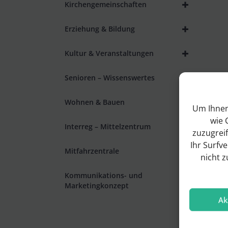
+
Kirchengemeinschaften
+
Erziehung & Bildung
+
Kultur & Veranstaltungen
Senioren – Wissenswertes
+
Wohnen & Bauen
Um Ihnen
wie 
Interreg – Mittelzentrum
zuzugrei
Ihr Surfv
Mitfahrzentrale
nicht 
Kommunikations- und
Marketingkonzept
Ak