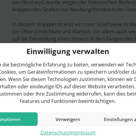
von Neuhaus) wurde wegen der historischen Bedeut
Wappen des Grafen von Neuburg/Vornbach der Gre
In diesem Wappen streckt ein roter Greif seine Krall
der Übersichtlichkeit und Klarheit, vor allem auch 
auf die Darstellung eines Hasens in den Fängen des G
Einwilligung verwalten
Der Greif ist in der Heraldik ein Vogel, der Tapferkeit
 die bestmögliche Erfahrung zu bieten, verwenden wir Tec
Die blauen Wellenbalken sind topographische Zeichen 
Cookies, um Geräteinformationen zu speichern und/oder d
Geschichte der Gemeinde eine wichtige Rolle spielt
fen. Wenn Sie diesen Technologien zustimmen, können wir 
haben und oft eine Herausforderung darstellen.
erhalten oder eindeutige IDs auf dieser Website verarbeiten
zustimmen oder Ihre Zustimmung widerrufen, kann dies be
Features und Funktionen beeinträchtigen.
zeptieren
Verweigern
Einstellungen 
Datenschutz
Impressum