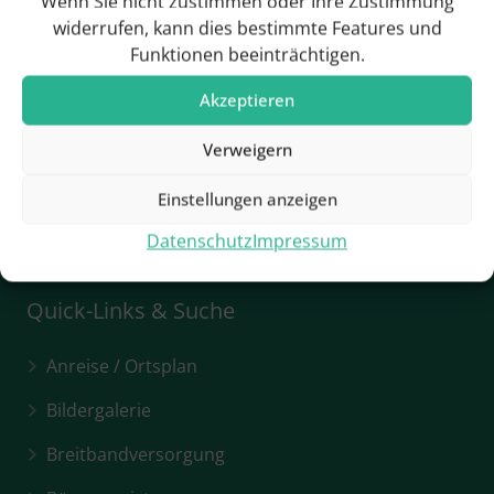
Wenn Sie nicht zustimmen oder Ihre Zustimmung
+
widerrufen, kann dies bestimmte Features und
Kultur im Umkreis
Funktionen beeinträchtigen.
+
Radwege
Akzeptieren
+
Sehenswürdigkeiten
Verweigern
+
Geschichte
Einstellungen anzeigen
Datenschutz
Impressum
Quick-Links & Suche
Anreise / Ortsplan
Bildergalerie
Breitbandversorgung