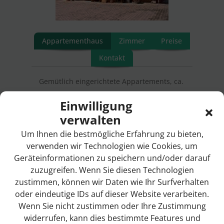
Appartementhaus
Zimmer
Preise
Kontakt
Gemütlich eingerichtete Appartements, ca.
27 qm. Mit Dusche, WC und Kochnische.,
Einwilligung
SAT-TV, Zusatzbett gegen Aufpreis.
verwalten
Öffnungszeiten:
Um Ihnen die bestmögliche Erfahrung zu bieten,
Anfang April bis Anfang November
verwenden wir Technologien wie Cookies, um
Geräteinformationen zu speichern und/oder darauf
zuzugreifen. Wenn Sie diesen Technologien
zustimmen, können wir Daten wie Ihr Surfverhalten
Ihre Gastgeber im Ortsteil Vornbach
oder eindeutige IDs auf dieser Website verarbeiten.
Wenn Sie nicht zustimmen oder Ihre Zustimmung
widerrufen, kann dies bestimmte Features und