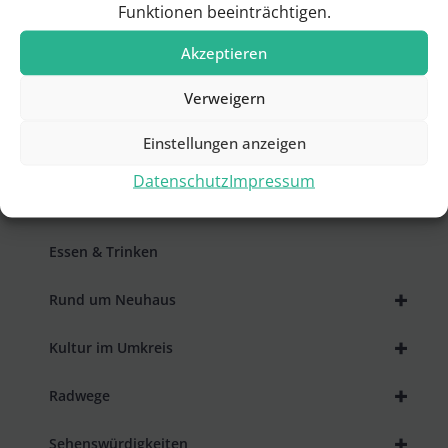
Funktionen beeinträchtigen.
Akzeptieren
+
Willkommen
Verweigern
+
Ihre Gastgeber
Einstellungen anzeigen
+
Ausflugsziele
Datenschutz
Impressum
Veranstaltungskalender
Essen & Trinken
+
Rund um Neuhaus
+
Kultur im Umkreis
+
Radwege
+
Sehenswürdigkeiten