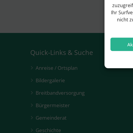
zuzugrei
Ihr Surfv
nicht 
Ak
Quick-Links & Suche
Anreise / Ortsplan
Bildergalerie
Breitbandversorgung
Bürgermeister
Gemeinderat
Geschichte