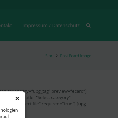
ntakt
Impressum / Datenschutz
Start
Post Ecard Image
 tag_taxonomy=“upg_tag“ preview=“ecard“]
e=“category“ title=“Select category“
“ title=“Select file“ required=“true“] [upg-
hnologien
arauf