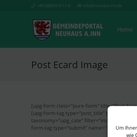
+49 (0)8503 9111-0
info@neuhaus-inn.de
Home
Post Ecard Image
[upg-form class=“pure-form“ title=“Post E
[upg-form-tag type=“post_title“ title=“Image 
taxonomy=“upg_cate“ filter=“image“] [upg-form
form-tag type=“submit“ name=“submit“ valu
Um Ihnen
wie 