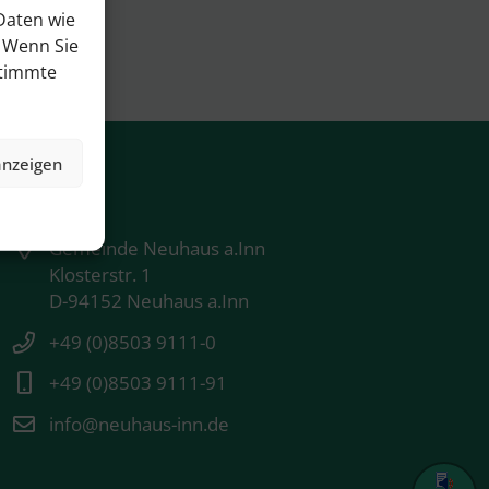
Daten wie
. Wenn Sie
stimmte
anzeigen
Kontakt
Gemeinde Neuhaus a.Inn
Klosterstr. 1
D-94152 Neuhaus a.Inn
+49 (0)8503 9111-0
+49 (0)8503 9111-91
info@neuhaus-inn.de