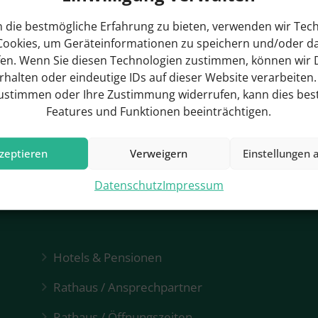
 die bestmögliche Erfahrung zu bieten, verwenden wir Tec
Cookies, um Geräteinformationen zu speichern und/oder d
fen. Wenn Sie diesen Technologien zustimmen, können wir 
erhalten oder eindeutige IDs auf dieser Website verarbeiten
zustimmen oder Ihre Zustimmung widerrufen, kann dies be
Features und Funktionen beeinträchtigen.
zeptieren
Verweigern
Einstellungen 
Datenschutz
Impressum
Hotels & Pensionen
Rathaus / Ansprechpartner
Rathaus / Öffnungszeiten