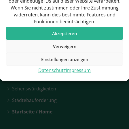
oder eindeutige IDs auf dieser Website verarbeiten.
Bürgermeister
Wenn Sie nicht zustimmen oder Ihre Zustimmung
Gemeinderat
widerrufen, kann dies bestimmte Features und
Funktionen beeinträchtigen.
Geschichte
Akzeptieren
Verweigern
Hotels & Pensionen
Einstellungen anzeigen
Rathaus / Ansprechpartner
Datenschutz
Impressum
Rathaus / Öffnungszeiten
Sehenswürdigkeiten
Städtebauförderung
Startseite / Home