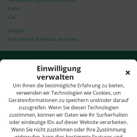
Veranstaltungsort anschauen
Haus
Karte
des
iCal
Gastes
Google
Kompletten Kalender ansehen
Einwilligung
Quick-Links & Suche
verwalten
Um Ihnen die bestmögliche Erfahrung zu bieten,
Anreise / Ortsplan
verwenden wir Technologien wie Cookies, um
Bildergalerie
Geräteinformationen zu speichern und/oder darauf
zuzugreifen. Wenn Sie diesen Technologien
Breitbandversorgung
zustimmen, können wir Daten wie Ihr Surfverhalten
oder eindeutige IDs auf dieser Website verarbeiten.
Bürgermeister
Wenn Sie nicht zustimmen oder Ihre Zustimmung
Gemeinderat
widerrufen, kann dies bestimmte Features und