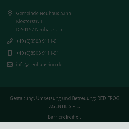
Gemeinde Neuhaus a.Inn
Klosterstr. 1
D-94152 Neuhaus a.Inn
+49 (0)8503 9111-0
+49 (0)8503 9111-91
info@neuhaus-inn.de
Gestaltung, Umsetzung und Betreuung:
RED FROG
AGENTIE S.R.L.
Barrierefreiheit
Datenschutz