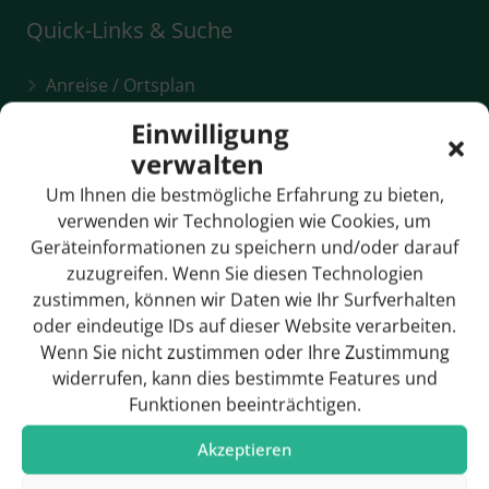
Quick-Links & Suche
Anreise / Ortsplan
Einwilligung
Bildergalerie
verwalten
Breitbandversorgung
Um Ihnen die bestmögliche Erfahrung zu bieten,
Bürgermeister
verwenden wir Technologien wie Cookies, um
Geräteinformationen zu speichern und/oder darauf
Gemeinderat
zuzugreifen. Wenn Sie diesen Technologien
zustimmen, können wir Daten wie Ihr Surfverhalten
Geschichte
oder eindeutige IDs auf dieser Website verarbeiten.
Wenn Sie nicht zustimmen oder Ihre Zustimmung
widerrufen, kann dies bestimmte Features und
Funktionen beeinträchtigen.
Hotels & Pensionen
Akzeptieren
Rathaus / Ansprechpartner