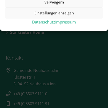
Verweigern
Rathaus / Öffnungszeiten
Sehenswürdigkeiten
Einstellungen anzeigen
Datenschutz
Impressum
Städtebauförderung
Startseite / Home
Kontakt
Gemeinde Neuhaus a.Inn
Klosterstr. 1
D-94152 Neuhaus a.Inn
+49 (0)8503 9111-0
+49 (0)8503 9111-91