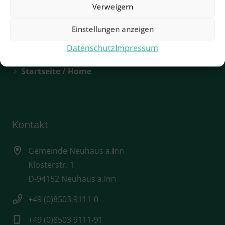
Verweigern
Rathaus / Öffnungszeiten
Einstellungen anzeigen
Sehenswürdigkeiten
Datenschutz
Impressum
Städtebauförderung
Startseite / Home
Kontakt
Gemeinde Neuhaus a.Inn
Klosterstr. 1
D-94152 Neuhaus a.Inn
+49 (0)8503 9111-0
+49 (0)8503 9111-91