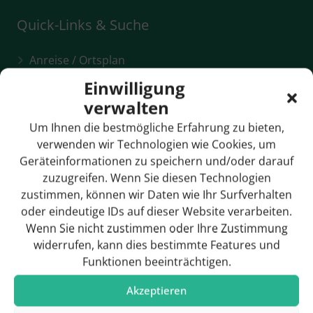
Quick-Links & Suche
Anreise / Ortsplan
Einwilligung
Bildergalerie
verwalten
Breitbandversorgung
Um Ihnen die bestmögliche Erfahrung zu bieten,
Bürgermeister
verwenden wir Technologien wie Cookies, um
Geräteinformationen zu speichern und/oder darauf
Gemeinderat
zuzugreifen. Wenn Sie diesen Technologien
zustimmen, können wir Daten wie Ihr Surfverhalten
Geschichte
oder eindeutige IDs auf dieser Website verarbeiten.
Wenn Sie nicht zustimmen oder Ihre Zustimmung
widerrufen, kann dies bestimmte Features und
Funktionen beeinträchtigen.
Hotels & Pensionen
Akzeptieren
Rathaus / Ansprechpartner