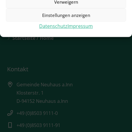
Verweigern
Rathaus / Öffnungszeiten
Sehenswürdigkeiten
Einstellungen anzeigen
Datenschutz
Impressum
Städtebauförderung
Startseite / Home
Kontakt
Gemeinde Neuhaus a.Inn
Klosterstr. 1
D-94152 Neuhaus a.Inn
+49 (0)8503 9111-0
+49 (0)8503 9111-91