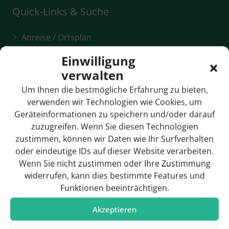
Quick-Links & Suche
Anreise / Ortsplan
Bildergalerie
Einwilligung
verwalten
Breitbandversorgung
Um Ihnen die bestmögliche Erfahrung zu bieten,
Bürgermeister
verwenden wir Technologien wie Cookies, um
Geräteinformationen zu speichern und/oder darauf
Gemeinderat
zuzugreifen. Wenn Sie diesen Technologien
zustimmen, können wir Daten wie Ihr Surfverhalten
Geschichte
oder eindeutige IDs auf dieser Website verarbeiten.
Wenn Sie nicht zustimmen oder Ihre Zustimmung
widerrufen, kann dies bestimmte Features und
Funktionen beeinträchtigen.
Hotels & Pensionen
Akzeptieren
Rathaus / Ansprechpartner