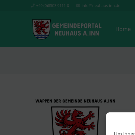
+49 (0)8503 9111-0
info@neuhaus-inn.de
Home
Um Ihnen