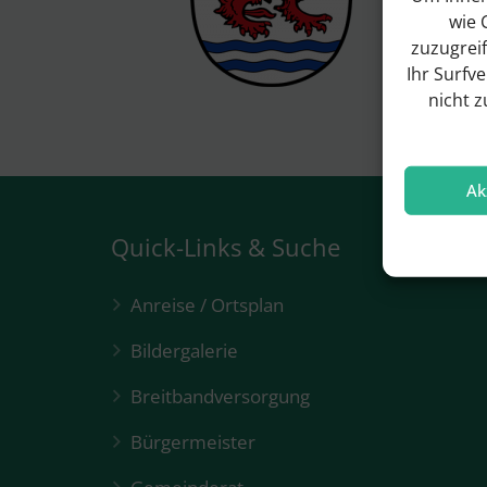
wie 
zuzugrei
Ihr Surfv
nicht 
Ak
Quick-Links & Suche
Anreise / Ortsplan
Bildergalerie
Breitbandversorgung
Bürgermeister