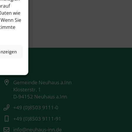
arauf
Daten wie
. Wenn Sie
stimmte
anzeigen
Kontakt
Gemeinde Neuhaus a.Inn
Klosterstr. 1
D-94152 Neuhaus a.Inn
+49 (0)8503 9111-0
+49 (0)8503 9111-91
info@neuhaus-inn.de