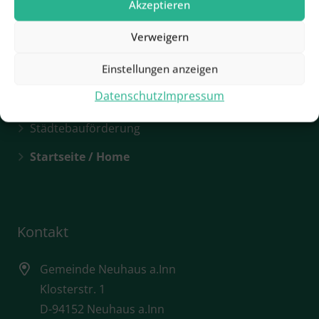
Akzeptieren
Hotels & Pensionen
Verweigern
Rathaus / Ansprechpartner
Einstellungen anzeigen
Rathaus / Öffnungszeiten
Datenschutz
Impressum
Sehenswürdigkeiten
Städtebauförderung
Startseite / Home
Kontakt
Gemeinde Neuhaus a.Inn
Klosterstr. 1
D-94152 Neuhaus a.Inn