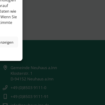
arauf
Daten wie
. Wenn Sie
stimmte
anzeigen
Kontakt
Gemeinde Neuhaus a.Inn
Klosterstr. 1
D-94152 Neuhaus a.Inn
+49 (0)8503 9111-0
+49 (0)8503 9111-91