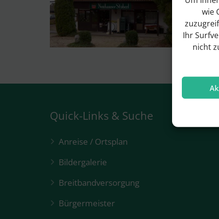
wie 
zuzugrei
Ihr Surfv
nicht 
Ak
Quick-Links & Suche
Anreise / Ortsplan
Bildergalerie
Breitbandversorgung
Bürgermeister