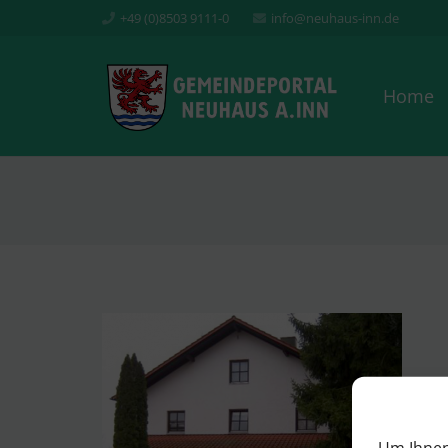
+49 (0)8503 9111-0
info@neuhaus-inn.de
Home
Um Ihnen