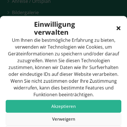
Anreise / Ortsplan
Bildergalerie
Einwilligung
Breitbandversorgung
verwalten
Bürgermeister
Um Ihnen die bestmögliche Erfahrung zu bieten,
Gemeinderat
verwenden wir Technologien wie Cookies, um
Geräteinformationen zu speichern und/oder darauf
Geschichte
zuzugreifen. Wenn Sie diesen Technologien
zustimmen, können wir Daten wie Ihr Surfverhalten
oder eindeutige IDs auf dieser Website verarbeiten.
Wenn Sie nicht zustimmen oder Ihre Zustimmung
Hotels & Pensionen
widerrufen, kann dies bestimmte Features und
Funktionen beeinträchtigen.
Rathaus / Ansprechpartner
Akzeptieren
Rathaus / Öffnungszeiten
Verweigern
Sehenswürdigkeiten