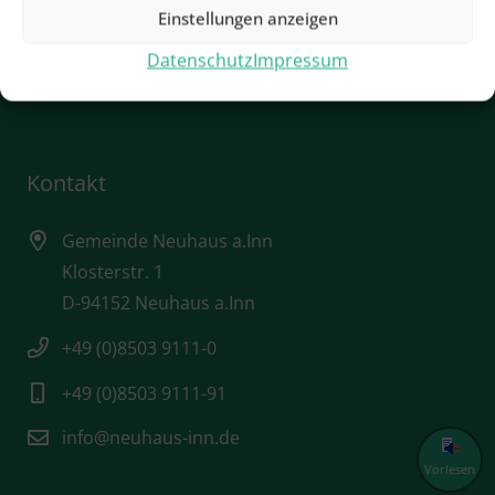
Einstellungen anzeigen
Städtebauförderung
Datenschutz
Impressum
Startseite / Home
Kontakt
Gemeinde Neuhaus a.Inn
Klosterstr. 1
D-94152 Neuhaus a.Inn
+49 (0)8503 9111-0
+49 (0)8503 9111-91
info@neuhaus-inn.de
Vorlesen