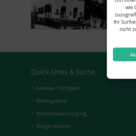
wie 
zuzugrei
Ihr Surfv
nicht 
Ak
Quick-Links & Suche
Anreise / Ortsplan
Bildergalerie
Breitbandversorgung
Bürgermeister