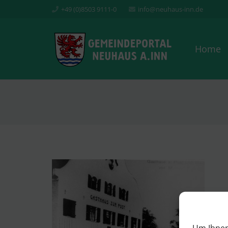
+49 (0)8503 9111-0
info@neuhaus-inn.de
Home
Um Ihnen