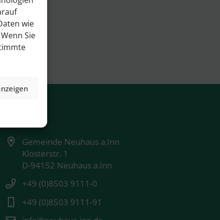
arauf
Daten wie
. Wenn Sie
stimmte
anzeigen
Kontakt
Gemeinde Neuhaus a.Inn
Klosterstr. 1
D-94152 Neuhaus a.Inn
+49 (0)8503 9111-0
+49 (0)8503 9111-91