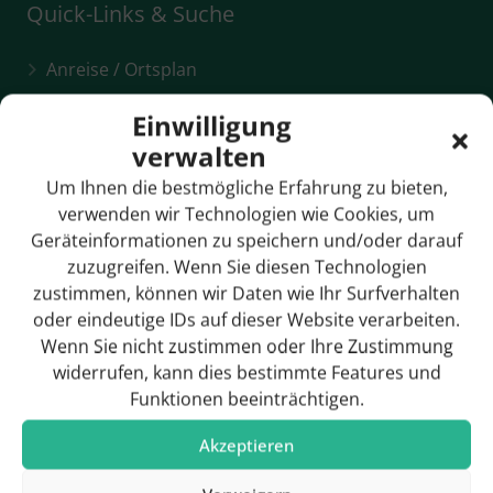
Quick-Links & Suche
Anreise / Ortsplan
Bildergalerie
Einwilligung
verwalten
Breitbandversorgung
Um Ihnen die bestmögliche Erfahrung zu bieten,
Bürgermeister
verwenden wir Technologien wie Cookies, um
Geräteinformationen zu speichern und/oder darauf
Gemeinderat
zuzugreifen. Wenn Sie diesen Technologien
Geschichte
zustimmen, können wir Daten wie Ihr Surfverhalten
oder eindeutige IDs auf dieser Website verarbeiten.
Wenn Sie nicht zustimmen oder Ihre Zustimmung
widerrufen, kann dies bestimmte Features und
Funktionen beeinträchtigen.
Hotels & Pensionen
Akzeptieren
Rathaus / Ansprechpartner
Rathaus / Öffnungszeiten