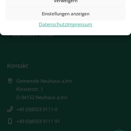
Verweigern
Sehenswürdigkeiten
Einstellungen anzeigen
Städtebauförderung
Datenschutz
Impressum
Startseite / Home
Kontakt
Gemeinde Neuhaus a.Inn
Klosterstr. 1
D-94152 Neuhaus a.Inn
+49 (0)8503 9111-0
+49 (0)8503 9111-91