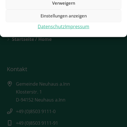
Verweigern
Rathaus / Öffnungszeiten
Einstellungen anzeigen
Sehenswürdigkeiten
Datenschutz
Impressum
Städtebauförderung
Startseite / Home
Kontakt
Gemeinde Neuhaus a.Inn
Klosterstr. 1
D-94152 Neuhaus a.Inn
+49 (0)8503 9111-0
+49 (0)8503 9111-91