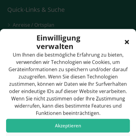
Quick-Links & Suche
Anreise / Ortsplan
Einwilligung
Bildergalerie
verwalten
Breitbandversorgung
Um Ihnen die bestmögliche Erfahrung zu bieten,
Bürgermeister
verwenden wir Technologien wie Cookies, um
Geräteinformationen zu speichern und/oder darauf
Gemeinderat
zuzugreifen. Wenn Sie diesen Technologien
zustimmen, können wir Daten wie Ihr Surfverhalten
Geschichte
oder eindeutige IDs auf dieser Website verarbeiten.
Wenn Sie nicht zustimmen oder Ihre Zustimmung
widerrufen, kann dies bestimmte Features und
Funktionen beeinträchtigen.
Hotels & Pensionen
Akzeptieren
Rathaus / Ansprechpartner