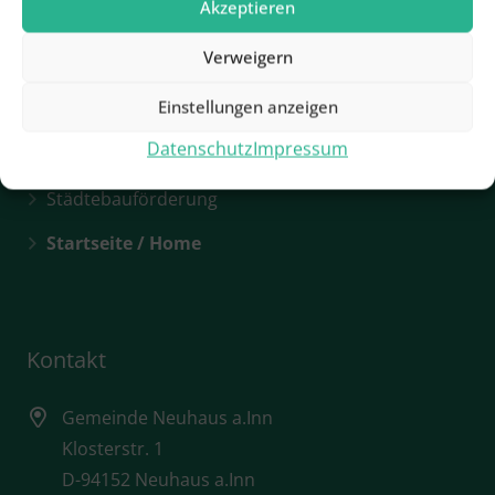
Akzeptieren
Hotels & Pensionen
Verweigern
Rathaus / Ansprechpartner
Einstellungen anzeigen
Rathaus / Öffnungszeiten
Datenschutz
Impressum
Sehenswürdigkeiten
Städtebauförderung
Startseite / Home
Kontakt
Gemeinde Neuhaus a.Inn
Klosterstr. 1
D-94152 Neuhaus a.Inn