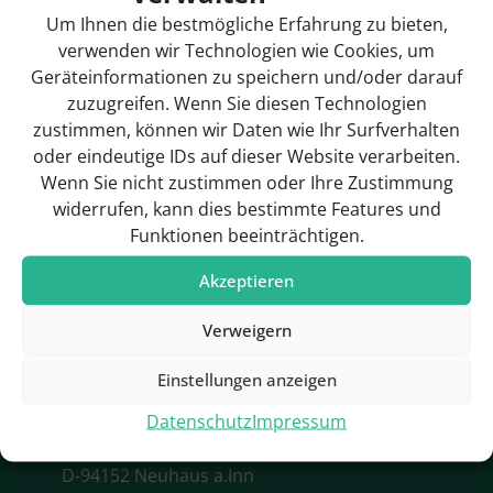
Hotels & Pensionen
Um Ihnen die bestmögliche Erfahrung zu bieten,
verwenden wir Technologien wie Cookies, um
Rathaus / Ansprechpartner
Geräteinformationen zu speichern und/oder darauf
zuzugreifen. Wenn Sie diesen Technologien
Rathaus / Öffnungszeiten
zustimmen, können wir Daten wie Ihr Surfverhalten
Sehenswürdigkeiten
oder eindeutige IDs auf dieser Website verarbeiten.
Wenn Sie nicht zustimmen oder Ihre Zustimmung
Städtebauförderung
widerrufen, kann dies bestimmte Features und
Funktionen beeinträchtigen.
Startseite / Home
Akzeptieren
Verweigern
Kontakt
Einstellungen anzeigen
Gemeinde Neuhaus a.Inn
Datenschutz
Impressum
Klosterstr. 1
D-94152 Neuhaus a.Inn