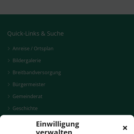
Quick-Links & Suche
Anreise / Ortsplan
Bildergalerie
Breitbandversorgung
Bürgermeister
Gemeinderat
Geschichte
Einwilligung
verwalten